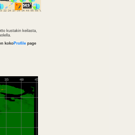
tto kustakin keilasta,
olella.
sen koko
Profile
page