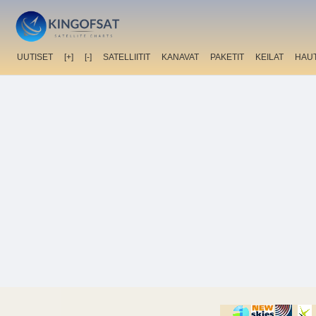
UUTISET
[+]
[-]
SATELLIITIT
KANAVAT
PAKETIT
KEILAT
HAU