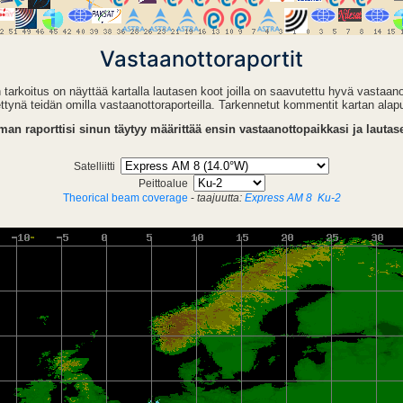
Vastaanottoraportit
arkoitus on näyttää kartalla lautasen koot joilla on saavutettu hyvä vastaano
ettynä teidän omilla vastaanottoraporteilla. Tarkennetut kommentit kartan alapu
an raporttisi sinun täytyy määrittää ensin vastaanottopaikkasi ja lauta
Satelliitti
Peittoalue
Theorical beam coverage
-
taajuutta:
Express AM 8
Ku-2