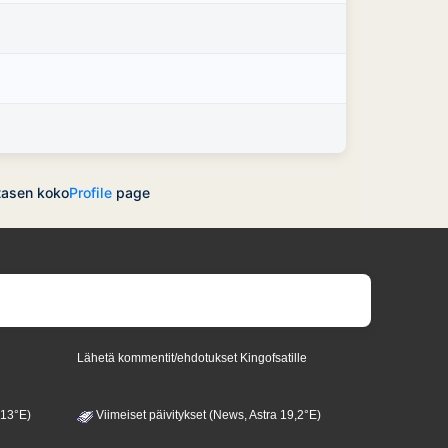
utasen koko
Profile
page
Lähetä kommentit/ehdotukset Kingofsatille
 13°E)
Viimeiset päivitykset (News, Astra 19,2°E)