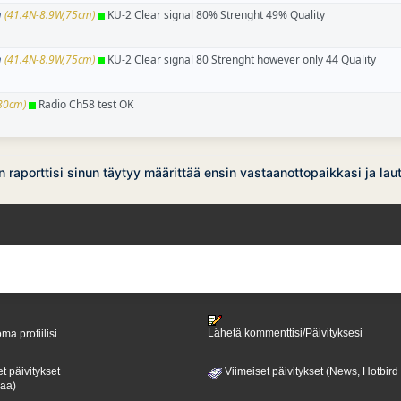
m
(41.4N-8.9W,75cm)
KU-2 Clear signal 80% Strenght 49% Quality
m
(41.4N-8.9W,75cm)
KU-2 Clear signal 80 Strenght however only 44 Quality
,80cm)
Radio Ch58 test OK
 raporttisi sinun täytyy määrittää ensin vastaanottopaikkasi ja la
Lähetä kommenttisi/Päivityksesi
ma profiilisi
t päivitykset
Viimeiset päivitykset (News, Hotbird
paa)