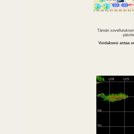
Tämän sovellutuksen t
päivit
Voidaksesi antaa om