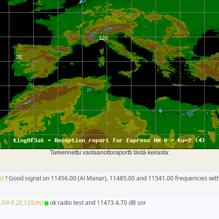
Tarkennettu vastaanottoraportti tästä keilasta:
m)
? Good signal on 11456.00 (Al Manar), 11485.00 and 11541.00 frequencies wit
.5N-9.2E,120cm)
ok radio test and 11473 4.70 dB snr