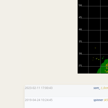
2023-02-11 17:00:43
sam_
(-,0c
2019-04-24 10:24:45
spinner
(45