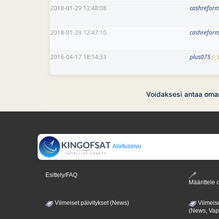
2018-01-29 12:48:08
cashrefor
2018-01-29 12:47:10
cashrefor
2016-04-17 18:14:33
plus075
(-
Voidaksesi antaa oman
Aloitussivu
Esittely/FAQ
Määrittele o
Viimeiset päivitykset (News)
Viimeise
(News, Va