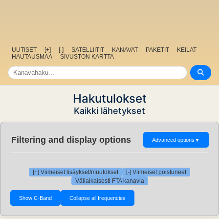
UUTISET
[+]
[-]
SATELLIITIT
KANAVAT
PAKETIT
KEILAT
HAUTAUSMAA
SIVUSTON KARTTA
Hakutulokset
Kaikki lähetykset
Filtering and display options
Advanced options
▼
[+] Viimeiset lisäykset/muutokset
[-] Viimeiset poistuneet
Väliaikaisesti FTA kanavia