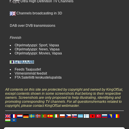
Ultra High Definition TV Channels
Channels broadcasting in 3D
DAB over DVB transmissions
Finnish
Ohjelmatyyppi: Sport, Vapaa
Ohjelmatyyppi: News, Vapaa
Ohjelmatyyppi: Movies, Vapaa
Feeds Taajuudet
Viimeisimmät feedsit
FTA Satelliitti keskustelupalsta
All contents on this site are protected by copyright and owned by KingOfSat,
except contents shown in some screenshots that belong to their respective
owners. Screenshots are only proposed to help illustrating, identifying and
promoting corresponding TV channels. For all questions/remarks related to
copyright, please contact KingOfSat webmaster.