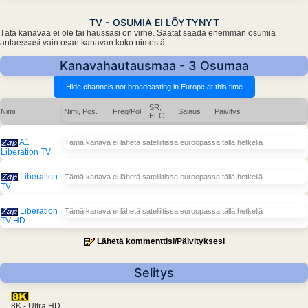
TV - OSUMIA EI LÖYTYNYT
Tätä kanavaa ei ole tai haussasi on virhe. Saatat saada enemmän osumia
antaessasi vain osan kanavan koko nimestä.
Kanavahautausmaa - 3 Osumaa
SR,
Nimi
Nimi, Pos.
Freq/Pol
Salaus
Päivitys
FEC
A1
Tämä kanava ei lähetä satelliitissa euroopassa tällä hetkellä
Liberation TV
Liberation
Tämä kanava ei lähetä satelliitissa euroopassa tällä hetkellä
TV
Liberation
Tämä kanava ei lähetä satelliitissa euroopassa tällä hetkellä
TV HD
Lähetä kommenttisi/Päivityksesi
Selitys
8K - Ultra HD