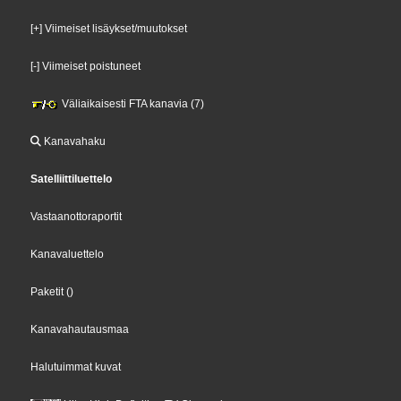
[+] Viimeiset lisäykset/muutokset
[-] Viimeiset poistuneet
Väliaikaisesti FTA kanavia (7)
Kanavahaku
Satelliittiluettelo
Vastaanottoraportit
Kanavaluettelo
Paketit
()
Kanavahautausmaa
Halutuimmat kuvat