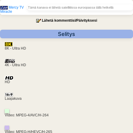
Mercy TV
Tämä kanava ei lähetä satelliitissa euroopassa tällä hetkellä
Miracle
Lähetä kommenttisi/Päivityksesi
Selitys
8K - Ultra HD
4K - Ultra HD
HD
Laajakuva
Video: MPEG-4/AVC/H-264
Video: MPEG-H/HEVC/H-265