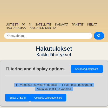
UUTISET
[+]
[-]
SATELLIITIT
KANAVAT
PAKETIT
KEILAT
HAUTAUSMAA
SIVUSTON KARTTA
Hakutulokset
Kaikki lähetykset
Filtering and display options
Advanced options
▼
[+] Viimeiset lisäykset/muutokset
[-] Viimeiset poistuneet
Väliaikaisesti FTA kanavia