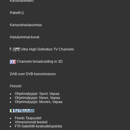
Kanavaluettelo
Paketit
()
Kanavahautausmaa
Halutuimmat kuvat
Ultra High Definition TV Channels
Channels broadcasting in 3D
DAB over DVB transmissions
Finnish
Ohjelmatyyppi: Sport, Vapaa
Ohjelmatyyppi: News, Vapaa
Ohjelmatyyppi: Movies, Vapaa
Feeds Taajuudet
Viimeisimmät feedsit
FTA Satelliitti keskustelupalsta