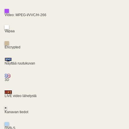
Video: MPEG-I/VVC/H-266
Vapaa
Encrypted
Näyttää ruutukuvan
3D
LIVE video lähetystä
+
Kanavan tiedot
DVB-S