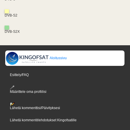
DVB-S2
DVB-S2X
Aloitussivu
Esittely/FAQ
Määrittele oma profiilisi
Lähetä kommenttisi/Päivityksesi
Lähetä kommentit/ehdotukset Kingofsatille