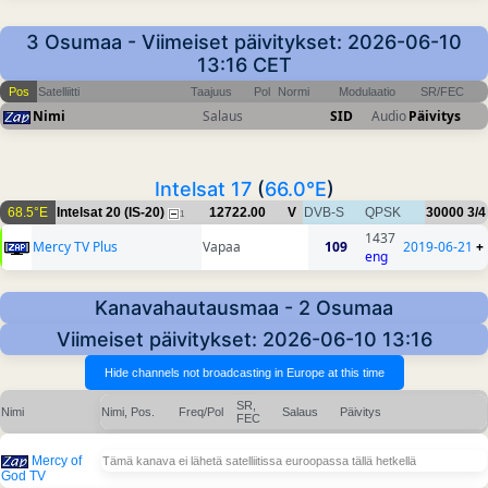
3 Osumaa - Viimeiset päivitykset: 2026-06-10
13:16 CET
Pos
Satelliitti
Taajuus
Pol
Normi
Modulaatio
SR/FEC
Nimi
Salaus
SID
Audio
Päivitys
Intelsat 17
(
66.0°E
)
68.5°E
Intelsat 20 (IS-20)
12722.00
V
DVB-S
QPSK
30000
3/4
1
1437
Mercy TV Plus
Vapaa
109
2019-06-21
+
eng
Kanavahautausmaa - 2 Osumaa
Viimeiset päivitykset: 2026-06-10 13:16
SR,
Nimi
Nimi, Pos.
Freq/Pol
Salaus
Päivitys
FEC
Mercy of
Tämä kanava ei lähetä satelliitissa euroopassa tällä hetkellä
God TV