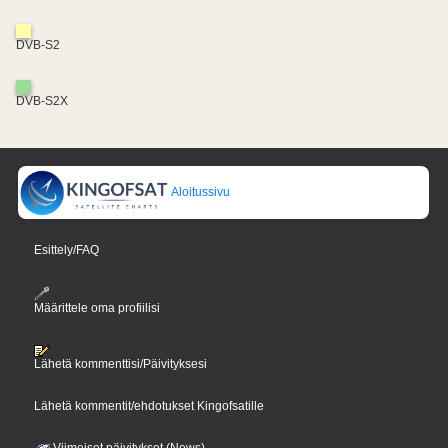
DVB-S2
DVB-S2X
Aloitussivu
Esittely/FAQ
Määrittele oma profiilisi
Lähetä kommenttisi/Päivityksesi
Lähetä kommentit/ehdotukset Kingofsatille
Viimeiset päivitykset (News)