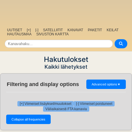
UUTISET
[+]
[-]
SATELLIITIT
KANAVAT
PAKETIT
KEILAT
HAUTAUSMAA
SIVUSTON KARTTA
Hakutulokset
Kaikki lähetykset
Filtering and display options
Advanced options
▼
[+] Viimeiset lisäykset/muutokset
[-] Viimeiset poistuneet
Väliaikaisesti FTA kanavia