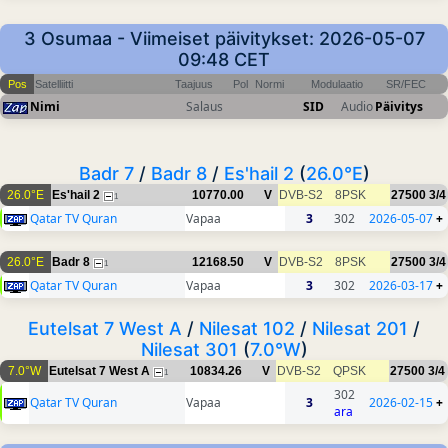
3 Osumaa - Viimeiset päivitykset: 2026-05-07
09:48 CET
Pos
Satelliitti
Taajuus
Pol
Normi
Modulaatio
SR/FEC
Nimi
Salaus
SID
Audio
Päivitys
Badr 7
/
Badr 8
/
Es'hail 2
(
26.0°E
)
26.0°E
Es'hail 2
10770.00
V
DVB-S2
8PSK
27500
3/4
1
Qatar TV Quran
Vapaa
3
302
2026-05-07
+
26.0°E
Badr 8
12168.50
V
DVB-S2
8PSK
27500
3/4
1
Qatar TV Quran
Vapaa
3
302
2026-03-17
+
Eutelsat 7 West A
/
Nilesat 102
/
Nilesat 201
/
Nilesat 301
(
7.0°W
)
7.0°W
Eutelsat 7 West A
10834.26
V
DVB-S2
QPSK
27500
3/4
1
302
Qatar TV Quran
Vapaa
3
2026-02-15
+
ara