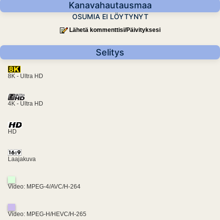
Kanavahautausmaa
OSUMIA EI LÖYTYNYT
Lähetä kommenttisi/Päivityksesi
Selitys
8K - Ultra HD
4K - Ultra HD
HD
Laajakuva
Video: MPEG-4/AVC/H-264
Video: MPEG-H/HEVC/H-265