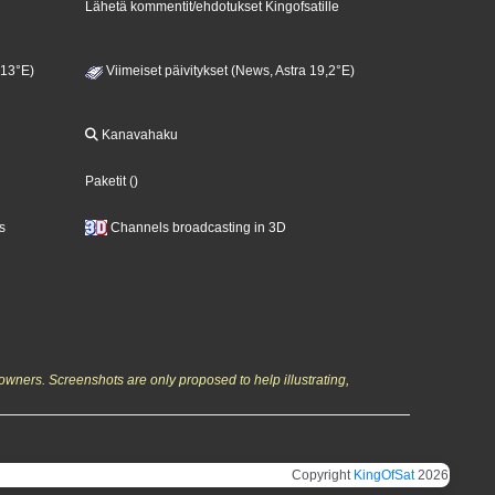
Lähetä kommentit/ehdotukset Kingofsatille
 13°E)
Viimeiset päivitykset (News, Astra 19,2°E)
Kanavahaku
Paketit
()
s
Channels broadcasting in 3D
owners. Screenshots are only proposed to help illustrating,
Copyright
KingOfSat
2026