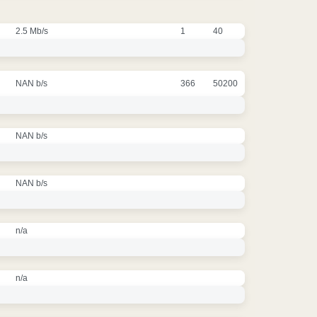
2.5 Mb/s
1
40
NAN b/s
366
50200
NAN b/s
NAN b/s
n/a
n/a