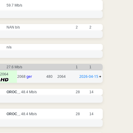
59.7 Mb/s
NAN b/s
2
2
n/a
27.6 Mb/s
1
1
2064
2068
ger
480
2064
2026-04-15
+
OROC_
, 48.4 Mb/s
28
14
OROC_
, 48.4 Mb/s
28
14