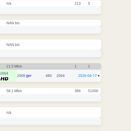
n/a
213
5
NAN b/s
NAN b/s
21.5 Mb/s
1
1
2064
2068
ger
480
2064
2026-04-17
+
58.1 Mb/s
366
51000
n/a