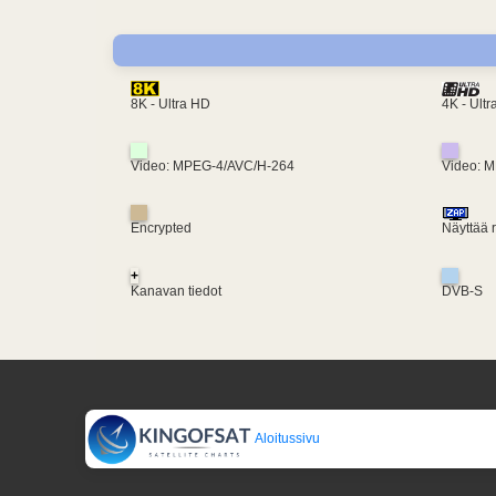
4K - Ult
8K - Ultra HD
Video: MPEG-4/AVC/H-264
Video: 
Encrypted
Näyttää 
+
Kanavan tiedot
DVB-S
Aloitussivu