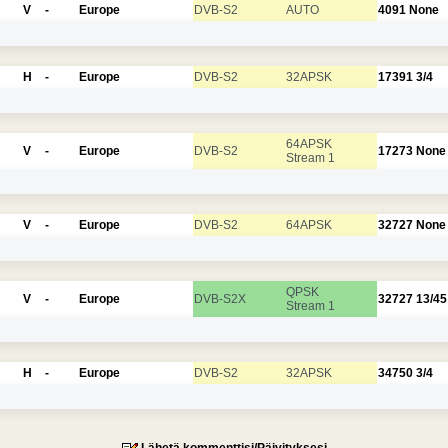
V
-
Europe
DVB-S2
AUTO
4091
None
H
-
Europe
DVB-S2
32APSK
17391
3/4
64APSK
V
-
Europe
DVB-S2
17273
None
Stream 1
V
-
Europe
DVB-S2
64APSK
32727
None
QPSK
V
-
Europe
DVB-S2X
32727
13/45
Stream 1
H
-
Europe
DVB-S2
32APSK
34750
3/4