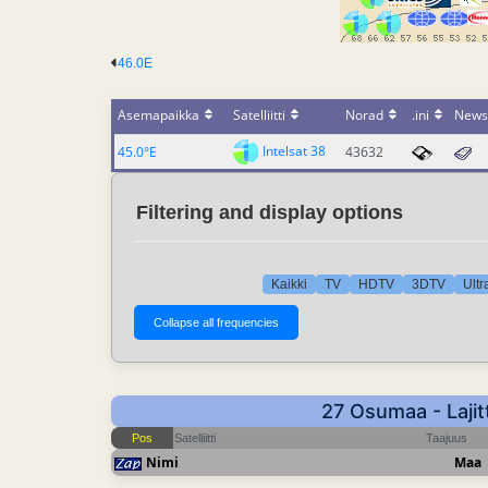
46.0E
Asemapaikka
Satelliitti
Norad
.ini
News
Intelsat 38
45.0°E
43632
Filtering and display options
Kaikki
TV
HDTV
3DTV
Ult
27 Osumaa - Lajit
Pos
Satelliitti
Taajuus
Nimi
Maa