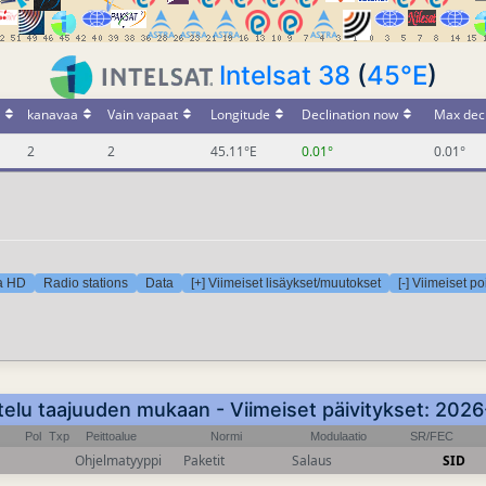
Intelsat 38
(
45°E
)
kanavaa
Vain vapaat
Longitude
Declination now
Max decl
2
2
45.11°E
0.01°
0.01°
ra HD
Radio stations
Data
[+] Viimeiset lisäykset/muutokset
[-] Viimeiset p
telu taajuuden mukaan - Viimeiset päivitykset: 20
Pol
Txp
Peittoalue
Normi
Modulaatio
SR/FEC
Ohjelmatyyppi
Paketit
Salaus
SID