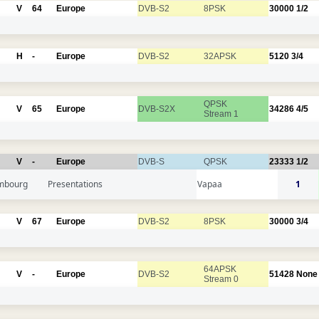
V
64
Europe
DVB-S2
8PSK
30000
1/2
H
-
Europe
DVB-S2
32APSK
5120
3/4
QPSK
V
65
Europe
DVB-S2X
34286
4/5
Stream 1
V
-
Europe
DVB-S
QPSK
23333
1/2
mbourg
Presentations
Vapaa
1
V
67
Europe
DVB-S2
8PSK
30000
3/4
64APSK
V
-
Europe
DVB-S2
51428
None
Stream 0