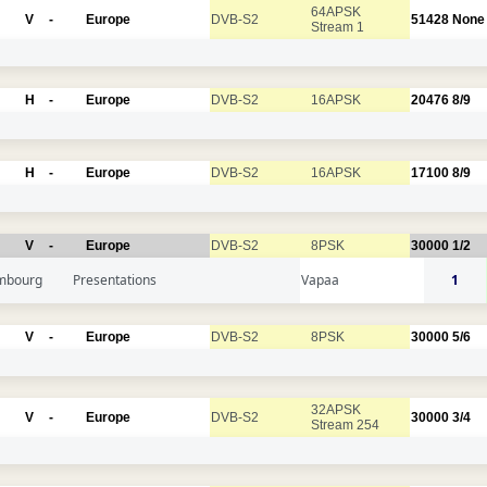
64APSK
V
-
Europe
DVB-S2
51428
None
Stream 1
H
-
Europe
DVB-S2
16APSK
20476
8/9
H
-
Europe
DVB-S2
16APSK
17100
8/9
V
-
Europe
DVB-S2
8PSK
30000
1/2
mbourg
Presentations
Vapaa
1
V
-
Europe
DVB-S2
8PSK
30000
5/6
32APSK
V
-
Europe
DVB-S2
30000
3/4
Stream 254