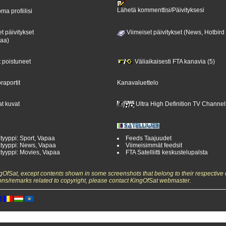
Lähetä kommenttisi/Päivityksesi
ma profiilisi
t päivitykset
Viimeiset päivitykset (News, Hotbird
paa)
t poistuneet
Väliaikaisesti FTA kanavia (5)
raportit
Kanavaluettelo
t kuvat
Ultra High Definition TV Channel
tyyppi: Sport, Vapaa
Feeds Taajuudet
tyyppi: News, Vapaa
Viimeisimmät feedsit
tyyppi: Movies, Vapaa
FTA Satelliitti keskustelupalsta
ngOfSat, except contents shown in some screenshots that belong to their respective 
ons/remarks related to copyright, please contact KingOfSat webmaster.