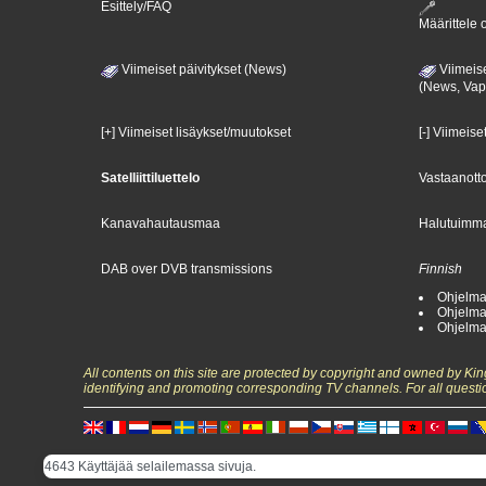
Esittely/FAQ
Määrittele o
Viimeiset päivitykset (News)
Viimeise
(News, Va
[+] Viimeiset lisäykset/muutokset
[-] Viimeise
Satelliittiluettelo
Vastaanotto
Kanavahautausmaa
Halutuimma
DAB over DVB transmissions
Finnish
Ohjelma
Ohjelma
Ohjelma
All contents on this site are protected by copyright and owned by Ki
identifying and promoting corresponding TV channels. For all questi
4643 Käyttäjää selailemassa sivuja.