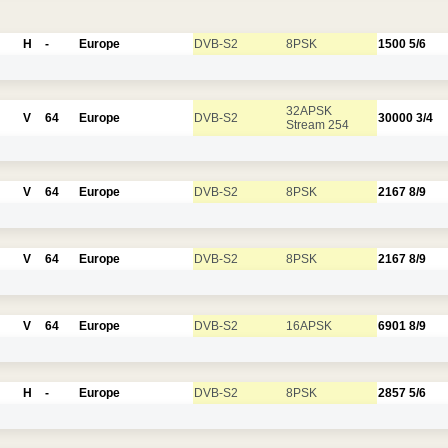
H
-
Europe
DVB-S2
8PSK
1500
5/6
32APSK
V
64
Europe
DVB-S2
30000
3/4
Stream 254
V
64
Europe
DVB-S2
8PSK
2167
8/9
V
64
Europe
DVB-S2
8PSK
2167
8/9
V
64
Europe
DVB-S2
16APSK
6901
8/9
H
-
Europe
DVB-S2
8PSK
2857
5/6