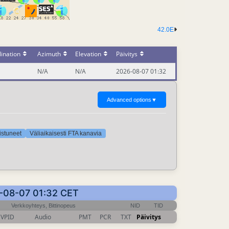
42.0E
ination
Azimuth
Elevation
Päivitys
N/A
N/A
2026-08-07 01:32
Advanced options
▼
oistuneet
Väliaikaisesti FTA kanavia
26-08-07 01:32 CET
Verkkoyhteys, Bittinopeus
NID
TID
VPID
Audio
PMT
PCR
TXT
Päivitys