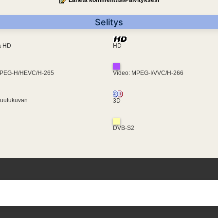
Lähetä kommenttisi/Päivityksesi
Selitys
ra HD
HD
MPEG-H/HEVC/H-265
Video: MPEG-I/VVC/H-266
ruutukuvan
3D
DVB-S2