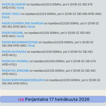
RADIO BUSHEHR
on lopettanut11023.00MHz, pol.V (DVB-S2 SID:478
APID:4781
Farsi
)
RADIO YASUJ
on lopettanut11023.00MHz, pol.V (DVB-S2 SID:489 APID:4891
Farsi
)
RADIO AZARBAYJAN SHARGHI
on lopettanut11026.00MHz, pol.V (DVB-S2
SID:462 APID:4621
Farsi
)
RADIO ARDABIL
on lopettanut11026.00MHz, pol.V (DVB-S2 SID:483
APID:4831
Farsi
)
RADIO BROONMARZI(TAB)
on lopettanut11026.00MHz, pol.V (DVB-S2
SID:498 APID:4981
Farsi
)
RADIO KH.RAZAVI
on lopettanut11030.00MHz, pol.V (DVB-S2 SID:461
APID:4611)
RADIO KH.SHOMALI
on lopettanut11030.00MHz, pol.V (DVB-S2 SID:476
APID:4761)
RADIO KH.JONOOBI
on lopettanut11030.00MHz, pol.V (DVB-S2 SID:492
APID:4921)
RADIO BOROONMARZI(RAZAVI)
on lopettanut11030.00MHz, pol.V (DVB-S2
SID:495 APID:4951)
Perjantaina 17 heinäkuuta 2026