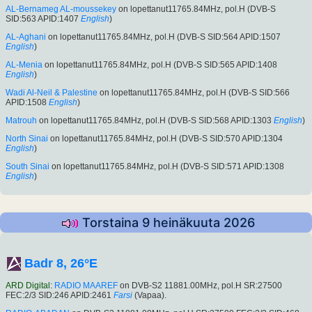
AL-Bernameg AL-moussekey
on lopettanut11765.84MHz, pol.H (DVB-S
SID:563 APID:1407
English
)
AL-Aghani
on lopettanut11765.84MHz, pol.H (DVB-S SID:564 APID:1507
English
)
AL-Menia
on lopettanut11765.84MHz, pol.H (DVB-S SID:565 APID:1408
English
)
Wadi Al-Neil & Palestine
on lopettanut11765.84MHz, pol.H (DVB-S SID:566
APID:1508
English
)
Matrouh
on lopettanut11765.84MHz, pol.H (DVB-S SID:568 APID:1303
English
)
North Sinai
on lopettanut11765.84MHz, pol.H (DVB-S SID:570 APID:1304
English
)
South Sinai
on lopettanut11765.84MHz, pol.H (DVB-S SID:571 APID:1308
English
)
Torstaina 9 heinäkuuta 2026
Badr 8, 26°E
ARD Digital
:
RADIO MAAREF
on DVB-S2 11881.00MHz, pol.H SR:27500
FEC:2/3 SID:246 APID:2461
Farsi
(Vapaa).