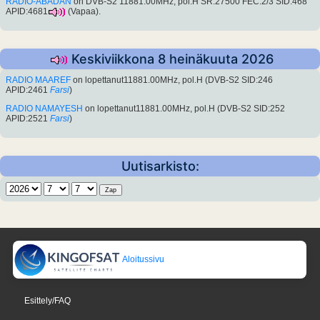
RADIO-ABADAN
on DVB-S2 11881.00MHz, pol.H SR:27500 FEC:2/3 SID:468
APID:4681
(Vapaa).
Keskiviikkona 8 heinäkuuta 2026
RADIO MAAREF
on lopettanut11881.00MHz, pol.H (DVB-S2 SID:246
APID:2461
Farsi
)
RADIO NAMAYESH
on lopettanut11881.00MHz, pol.H (DVB-S2 SID:252
APID:2521
Farsi
)
Uutisarkisto:
Aloitussivu
Esittely/FAQ