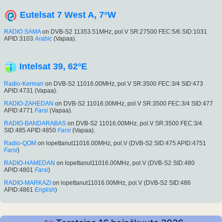
Eutelsat 7 West A, 7°W
RADIO SAMA
on DVB-S2 11353.51MHz, pol.V SR:27500 FEC:5/6 SID:1031
APID:3103
Arabic
(Vapaa).
Intelsat 39, 62°E
Radio-Kerman
on DVB-S2 11016.00MHz, pol.V SR:3500 FEC:3/4 SID:473
APID:4731 (Vapaa).
RADIO-ZAHEDAN
on DVB-S2 11016.00MHz, pol.V SR:3500 FEC:3/4 SID:477
APID:4771
Farsi
(Vapaa).
RADIO-BANDARABAS
on DVB-S2 11016.00MHz, pol.V SR:3500 FEC:3/4
SID:485 APID:4850
Farsi
(Vapaa).
Radio-QOM
on lopettanut11016.00MHz, pol.V (DVB-S2 SID:475 APID:4751
Farsi
)
RADIO-HAMEDAN
on lopettanut11016.00MHz, pol.V (DVB-S2 SID:480
APID:4801
Farsi
)
RADIO-MARKAZI
on lopettanut11016.00MHz, pol.V (DVB-S2 SID:486
APID:4861
English
)