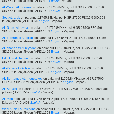
SID:551 tauon jälkeen ( APID:412
English
- Vapaa).
AL-Quran AL_Karem
on palannut 11765.84MHz, pol.H SR:27500 FEC:5/6
SID:552 tauon jälkeen ( APID:1501
English
- Vapaa).
Sout AL-arab
on palannut 11765.84MHz, pol.H SR:27500 FEC:5/6 SID:553
tauon jälkeen ( APID:3070
English
- Vapaa).
AL-Sharg AL-awsat
on palannut 11765.84MHz, pol.H SR:27500 FEC:5/6
SID:555 tauon jälkeen ( APID:1403
English
- Vapaa).
AL-bernameg AL-orobi
on palannut 11765.84MHz, pol.H SR:27500 FEC:5/6
SID:556 tauon jälkeen ( APID:1503
English
- Vapaa).
AL-shabab W Al-reyadah
on palannut 11765.84MHz, pol.H SR:27500 FEC:5/6
SID:559 tauon jälkeen ( APID:1405
English
- Vapaa).
Eductional channel
on palannut 11765.84MHz, pol.H SR:27500 FEC:5/6
SID:561 tauon jälkeen ( APID:1406
English
- Vapaa).
AL-Kahera Al-Kobra
on palannut 11765.84MHz, pol.H SR:27500 FEC:5/6
SID:562 tauon jälkeen ( APID:1506
English
- Vapaa).
AL-Bernameg AL-moussekey
on palannut 11765.84MHz, pol.H SR:27500
FEC:5/6 SID:563 tauon jälkeen ( APID:1407
English
- Vapaa).
AL-Aghani
on palannut 11765.84MHz, pol.H SR:27500 FEC:5/6 SID:564 tauon
jälkeen ( APID:1507
English
- Vapaa).
AL-Menia
on palannut 11765.84MHz, pol.H SR:27500 FEC:5/6 SID:565 tauon
jälkeen ( APID:1408
English
- Vapaa).
Wadi Al-Neil & Palestine
on palannut 11765.84MHz, pol.H SR:27500 FEC:5/6
SID:566 tauon jälkeen ( APID:1508
English
- Vapaa).