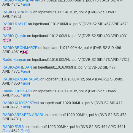
RADIO MAZANDARAN
on lopettanut11005.40MHz, pol.V (DVB-S2 SID:474
APID:4741
Farsi
)
RADIO TURKMEN
on lopettanut11005.40MHz, pol.V (DVB-S2 SID:497
APID:4971)
RADIO-RASHT
on lopettanut11012.00MHz, pol.V (DVB-S2 SID:467 APID:4671
)
RADIO-Qazvin
on lopettanut11012.00MHz, pol.V (DVB-S2 SID:493 APID:4931
)
RADIO BRONMARZE
on lopettanut11012.00MHz, pol.V (DVB-S2 SID:496
APID:4961
)
Radio-Kerman
on lopettanut11016.00MHz, pol.V (DVB-S2 SID:473 APID:4731)
RADIO-ZAHEDAN
on lopettanut11016.00MHz, pol.V (DVB-S2 SID:477
APID:4771
Farsi
)
RADIO-BANDARABAS
on lopettanut11016.00MHz, pol.V (DVB-S2 SID:485
APID:4850
Farsi
)
Radio-LORESTAN
on lopettanut11020.00MHz, pol.V (DVB-S2 SID:465
APID:4651
Farsi
)
RADIO-KHOOZESTAN
on lopettanut11020.00MHz, pol.V (DVB-S2 SID:472
APID:4721
Farsi
)
RADIO ARBAEEN ARABI
on lopettanut11020.00MHz, pol.V (DVB-S2 SID:473
APID:4731)
RADIO FARS
on lopettanut11023.00MHz, pol.V (DVB-S2 SID:464 APID:4641
Farsi
,4642
Farsi
)