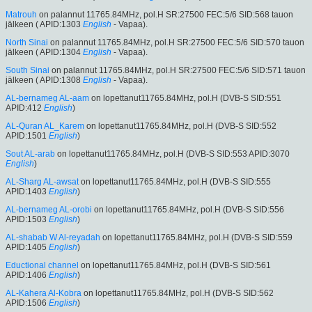
Matrouh
on palannut 11765.84MHz, pol.H SR:27500 FEC:5/6 SID:568 tauon
jälkeen ( APID:1303
English
- Vapaa).
North Sinai
on palannut 11765.84MHz, pol.H SR:27500 FEC:5/6 SID:570 tauon
jälkeen ( APID:1304
English
- Vapaa).
South Sinai
on palannut 11765.84MHz, pol.H SR:27500 FEC:5/6 SID:571 tauon
jälkeen ( APID:1308
English
- Vapaa).
AL-bernameg AL-aam
on lopettanut11765.84MHz, pol.H (DVB-S SID:551
APID:412
English
)
AL-Quran AL_Karem
on lopettanut11765.84MHz, pol.H (DVB-S SID:552
APID:1501
English
)
Sout AL-arab
on lopettanut11765.84MHz, pol.H (DVB-S SID:553 APID:3070
English
)
AL-Sharg AL-awsat
on lopettanut11765.84MHz, pol.H (DVB-S SID:555
APID:1403
English
)
AL-bernameg AL-orobi
on lopettanut11765.84MHz, pol.H (DVB-S SID:556
APID:1503
English
)
AL-shabab W Al-reyadah
on lopettanut11765.84MHz, pol.H (DVB-S SID:559
APID:1405
English
)
Eductional channel
on lopettanut11765.84MHz, pol.H (DVB-S SID:561
APID:1406
English
)
AL-Kahera Al-Kobra
on lopettanut11765.84MHz, pol.H (DVB-S SID:562
APID:1506
English
)