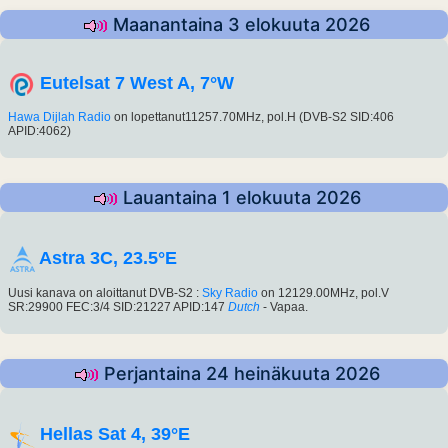
Maanantaina 3 elokuuta 2026
Eutelsat 7 West A, 7°W
Hawa Dijlah Radio
on lopettanut11257.70MHz, pol.H (DVB-S2 SID:406
APID:4062)
Lauantaina 1 elokuuta 2026
Astra 3C, 23.5°E
Uusi kanava on aloittanut DVB-S2 :
Sky Radio
on 12129.00MHz, pol.V
SR:29900 FEC:3/4 SID:21227 APID:147
Dutch
- Vapaa.
Perjantaina 24 heinäkuuta 2026
Hellas Sat 4, 39°E