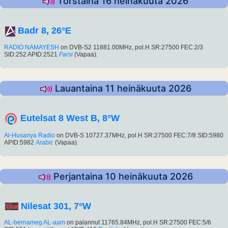
Torstaina 16 heinäkuuta 2026
Badr 8, 26°E
RADIO NAMAYESH
on DVB-S2 11881.00MHz, pol.H SR:27500 FEC:2/3
SID:252 APID:2521
Farsi
(Vapaa).
Lauantaina 11 heinäkuuta 2026
Eutelsat 8 West B, 8°W
Al-Husanya Radio
on DVB-S 10727.37MHz, pol.H SR:27500 FEC:7/8 SID:5980
APID:5982
Arabic
(Vapaa).
Perjantaina 10 heinäkuuta 2026
Nilesat 301, 7°W
AL-bernameg AL-aam
on palannut 11765.84MHz, pol.H SR:27500 FEC:5/6