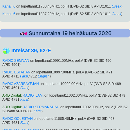
Kanali 6
on lopettanut11760.40MHz, pol.H (DVB-S2 SID:8 APID:1011
Greek
)
Kanali 6
on lopettanut11837.20MHz, pol.H (DVB-S2 SID:8 APID:1011
Greek
)
Sunnuntaina 19 heinäkuuta 2026
Intelsat 39, 62°E
RADIO SEMNAN
on lopettanut10991.00MHz, pol.V (DVB-S2 SID:490
APID:4901)
RADIO ESFAHAN
on lopettanut10997.00MHz, pol.V (DVB-S2 SID:471
APID:4711
Farsi
,4712
English
)
RADIO AZARBAYEJAN
on lopettanut10999.00MHz, pol.V (DVB-S2 SID:469
APID:4691
Farsi
)
ARD Digital
:
RADIO ILAM.
on lopettanut11002.00MHz, pol.V (DVB-S2 SID:479
APID:4791
Farsi
)
ARD Digital
:
RADIO KERMANSHAH
on lopettanut11002.00MHz, pol.V (DVB-S2
SID:488 APID:4881
Farsi
)
RADIO GOLESTAN
on lopettanut11005.40MHz, pol.V (DVB-S2 SID:463
APID:4631
Farsi
)