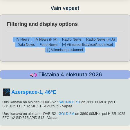
Vain vapaat
Filtering and display options
TV News
TV News (FTA)
Radio News
Radio News (FTA)
Data News
Feed News
[+] Viimeiset lisäykset/muutokset
[-] Viimeiset poistuneet
Tiistaina 4 elokuuta 2026
Azerspace-1, 46°E
Uusi kanava on aloittanut DVB-S2 :
SAFINA TEST
on 3860.00MHz, pol.H
SR:1025 FEC:1/2 SID:513 APID:515 - Vapaa.
Uusi kanava on aloittanut DVB-S2 :
GOLD FM
on 3860.00MHz, pol.H SR:1025
FEC:1/2 SID:515 APID:513 - Vapaa.