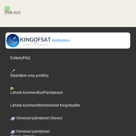
DVB-S2X
Aloitussivu
Esittely/FAQ
Määrittele oma profiilisi
Lähetä kommenttisi/Päivityksesi
Lähetä kommentit/ehdotukset Kingofsatille
Viimeiset päivitykset (News)
Viimeiset päivitykset