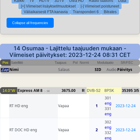
Kaikki
TV
HDTV
3DTV
Ultra HD
Radio stations
Data
[+] Viimeiset lisäykset/muutokset
[-] Viimeiset poistuneet
Väliaikaisesti FTA kanavia
Transponderi 6
Bitrates
14 Osumaa - Lajittelu taajuuden mukaan -
Viimeiset päivitykset: 2023-12-24 08:31 CET
Pos
Satelliitti
Taajuus
Pol
Normi
Modulaatio
SR/FEC
Nimi
Salaus
SID
Audio
Päivitys
14.0°W
Express AM 8
3675.00
R
DVB-S2
8PSK
35395
3/5
14
301
eng
RT HD eng
Vapaa
1
2023-12-24
331
eng
302
eng
RT DOC HD eng
Vapaa
2
2023-12-24
332
eng