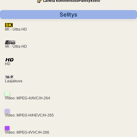
Lähetä kommenttisi/Päivityksesi
Selitys
8K - Ultra HD
4K - Ultra HD
HD
Laajakuva
Video: MPEG-4/AVC/H-264
Video: MPEG-H/HEVC/H-265
Video: MPEG-I/VVC/H-266