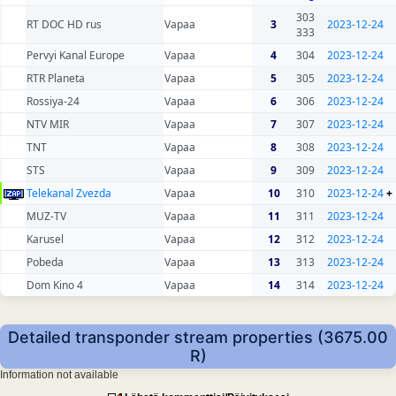
303
RT DOC HD rus
Vapaa
3
2023-12-24
333
Pervyi Kanal Europe
Vapaa
4
304
2023-12-24
RTR Planeta
Vapaa
5
305
2023-12-24
Rossiya-24
Vapaa
6
306
2023-12-24
NTV MIR
Vapaa
7
307
2023-12-24
TNT
Vapaa
8
308
2023-12-24
STS
Vapaa
9
309
2023-12-24
Telekanal Zvezda
Vapaa
10
310
2023-12-24
+
MUZ-TV
Vapaa
11
311
2023-12-24
Karusel
Vapaa
12
312
2023-12-24
Pobeda
Vapaa
13
313
2023-12-24
Dom Kino 4
Vapaa
14
314
2023-12-24
Detailed transponder stream properties (3675.00
R)
Information not available