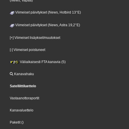
(News, Vapaa)
Viimeiset päivitykset (News, Hotbird 13°E)
Viimeiset päivitykset (News, Astra 19,2°E)
[+] Viimeiset lisäykset/muutokset
[-] Viimeiset poistuneet
Väliaikaisesti FTA kanavia (5)
Kanavahaku
Satelliittiluettelo
Vastaanottoraportit
Kanavaluettelo
Paketit
()