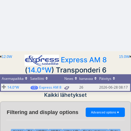
12.0W
15.0W
Express AM 8
(
14.0°W
) Transponderi 6
Asemapaikka
Satelliitti
News
kanavaa
Päivitys
14.0°W
Express AM 8
26
2026-06-28 08:17
Kaikki lähetykset
Filtering and display options
Advanced options
▼