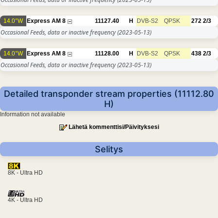
14.0°W
Express AM 8
11127.40
H
DVB-S2
QPSK
272
2/3
Occasional Feeds, data or inactive frequency
(2023-05-13)
14.0°W
Express AM 8
11128.00
H
DVB-S2
QPSK
438
2/3
Occasional Feeds, data or inactive frequency
(2023-05-13)
Detailed transponder stream properties (11112.80
H)
Information not available
Lähetä kommenttisi/Päivityksesi
Selitys
8K - Ultra HD
4K - Ultra HD