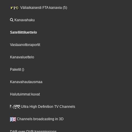
Väliaikaisesti FTA kanavia (5)
Kanavahaku
Satelliittiluettelo
Vastaanottoraportit
Kanavaluettelo
Paketit
()
Kanavahautausmaa
Halutuimmat kuvat
Ultra High Definition TV Channels
Channels broadcasting in 3D
DAB over DVB transmissions