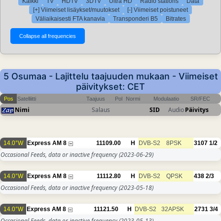
Kaikki
TV
HDTV
3DTV
Ultra HD
Radio stations
Data
[+] Viimeiset lisäykset/muutokset
[-] Viimeiset poistuneet
Väliaikaisesti FTA kanavia
Transponderi B5
Bitrates
5 Osumaa - Lajittelu taajuuden mukaan - Viimeiset
päivitykset: CET
Pos
Satelliitti
Taajuus
Pol
Normi
Modulaatio
SR/FEC
Nimi
Salaus
SID
Audio
Päivitys
14.0°W
Express AM 8
11109.00
H
DVB-S2
8PSK
3107
1/2
Occasional Feeds, data or inactive frequency
(2023-06-29)
14.0°W
Express AM 8
11112.80
H
DVB-S2
QPSK
438
2/3
Occasional Feeds, data or inactive frequency
(2023-05-18)
14.0°W
Express AM 8
11121.50
H
DVB-S2
32APSK
2731
3/4
Occasional Feeds, data or inactive frequency
(2023-05-13)