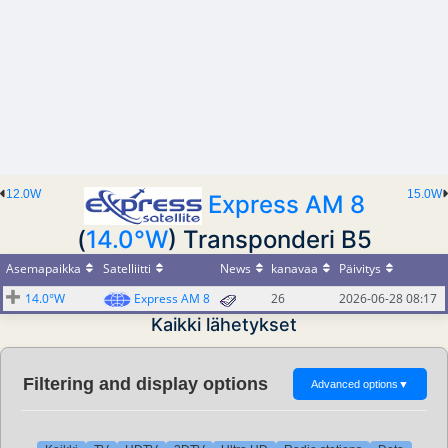
12.0W
15.0W
Express AM 8
(
14.0°W
) Transponderi B5
Asemapaikka
Satelliitti
News
kanavaa
Päivitys
14.0°W
Express AM 8
26
2026-06-28 08:17
Kaikki lähetykset
Filtering and display options
Advanced options
▼