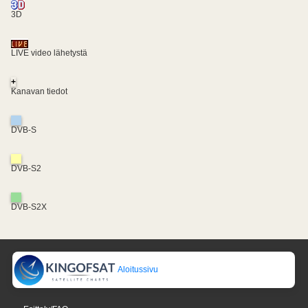
3D
LIVE video lähetystä
+
Kanavan tiedot
DVB-S
DVB-S2
DVB-S2X
Aloitussivu